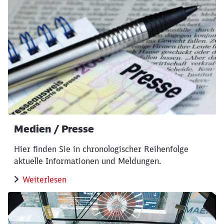
Schließen
Möchten Sie zu
weitergeleitet
werden?
Medien / Presse
Hier finden Sie in chronologischer Reihenfolge
Abbrechen
Weiter
aktuelle Informationen und Meldungen.
Weiterlesen